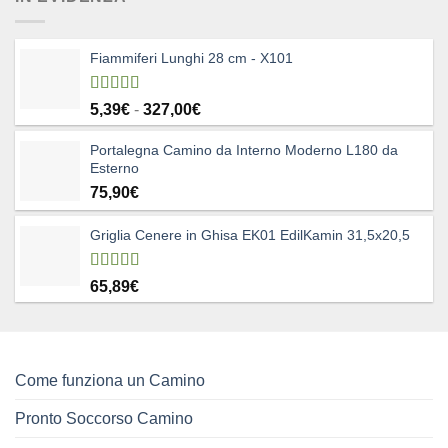
80,25€.
49,90€.
Fiammiferi Lunghi 28 cm - X101
Valutato
Fascia
5,39
€
-
327,00
€
5.00
su 5
di
Portalegna Camino da Interno Moderno L180 da
prezzo:
Esterno
da
75,90
€
5,39€
a
327,00€
Griglia Cenere in Ghisa EK01 EdilKamin 31,5x20,5
Valutato
65,89
€
4.83
su 5
Come funziona un Camino
Pronto Soccorso Camino