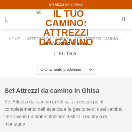
Skip
ATTREZZI DA CAMINO
to
content
HOME
»
ATTREZZI DA CAMINO
»
SET ATTREZZI CAMINO
»
SET ATTREZZI IN GHISA
FILTRA
Set Attrezzi da camino in Ghisa
Set Attrezzi da camino in Ghisa, accessori per il
completamento nell’estetica e la gestione di quel camino
che vive in un’ambientazione rustica, country o di
montagna.