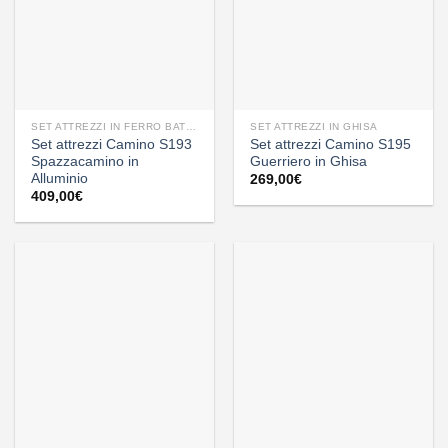
SET ATTREZZI IN FERRO BATTUTO
SET ATTREZZI IN GHISA
Set attrezzi Camino S193
Set attrezzi Camino S195
Spazzacamino in
Guerriero in Ghisa
Alluminio
269,00
€
409,00
€