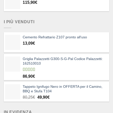
115,90
€
I PIÙ VENDUTI
Cemento Refrattario Z107 pronto all'uso
13,09
€
Griglia Palazzetti G300-S-G-Pal Codice Palazzetti:
162510010
Valutato
86,90
€
5.00
su 5
Tappeto Ignifugo Nero in OFFERTA per il Camino,
BBQ e Stufa T104
Il
Il
80,25
€
49,90
€
prezzo
prezzo
originale
attuale
IN EVIDENZA
era:
è: