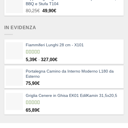
BBQ e Stufa T104
Il
Il
80,25
€
49,90
€
prezzo
prezzo
originale
attuale
IN EVIDENZA
era:
è:
80,25€.
49,90€.
Fiammiferi Lunghi 28 cm - X101
Valutato
Fascia
5,39
€
-
327,00
€
5.00
su 5
di
Portalegna Camino da Interno Moderno L180 da
prezzo:
Esterno
da
75,90
€
5,39€
a
327,00€
Griglia Cenere in Ghisa EK01 EdilKamin 31,5x20,5
Valutato
65,89
€
4.83
su 5