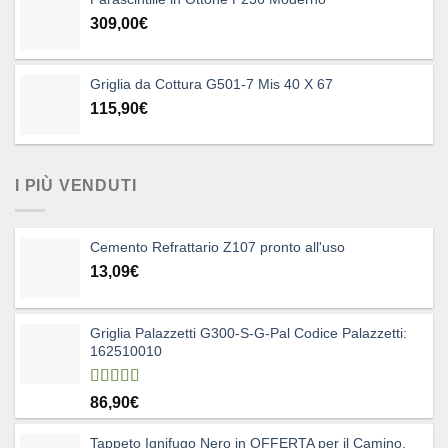
309,00
€
Griglia da Cottura G501-7 Mis 40 X 67
115,90
€
I PIÙ VENDUTI
Cemento Refrattario Z107 pronto all'uso
13,09
€
Griglia Palazzetti G300-S-G-Pal Codice Palazzetti:
162510010
Valutato
86,90
€
5.00
su 5
Tappeto Ignifugo Nero in OFFERTA per il Camino,