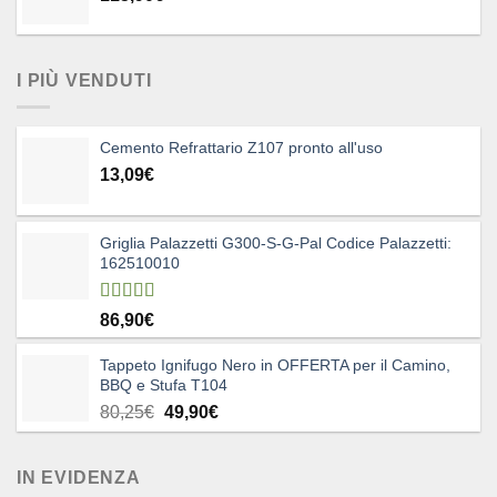
I PIÙ VENDUTI
Cemento Refrattario Z107 pronto all'uso
13,09
€
Griglia Palazzetti G300-S-G-Pal Codice Palazzetti:
162510010
Valutato
86,90
€
5.00
su 5
Tappeto Ignifugo Nero in OFFERTA per il Camino,
BBQ e Stufa T104
Il
Il
80,25
€
49,90
€
prezzo
prezzo
originale
attuale
IN EVIDENZA
era:
è: