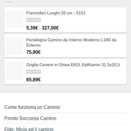
80,25€.
49,90€.
Fiammiferi Lunghi 28 cm - X101
Valutato
Fascia
5,39
€
-
327,00
€
5.00
su 5
di
Portalegna Camino da Interno Moderno L180 da
prezzo:
Esterno
da
75,90
€
5,39€
a
327,00€
Griglia Cenere in Ghisa EK01 EdilKamin 31,5x20,5
Valutato
65,89
€
4.83
su 5
Come funziona un Camino
Pronto Soccorso Camino
Fido, Micio ed il camino