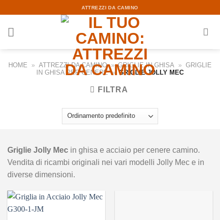
Skip
ATTREZZI DA CAMINO
to
content
HOME
»
ATTREZZI DA CAMINO
»
GRIGLIE IN GHISA
»
GRIGLIE
IN GHISA PER CENERE
»
GRIGLIE JOLLY MEC
FILTRA
Griglie Jolly Mec
in ghisa e acciaio per cenere camino.
Vendita di ricambi originali nei vari modelli Jolly Mec e in
diverse dimensioni.