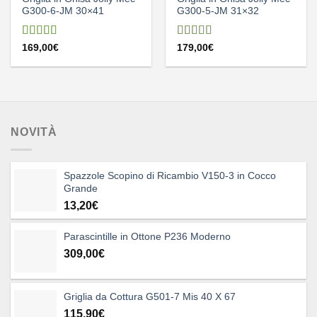
G300-6-JM 30×41
G300-5-JM 31×32
Valutato
Valutato
169,00
€
179,00
€
5.00
su 5
5.00
su 5
NOVITÀ
Spazzole Scopino di Ricambio V150-3 in Cocco
Grande
13,20
€
Parascintille in Ottone P236 Moderno
309,00
€
Griglia da Cottura G501-7 Mis 40 X 67
115,90
€