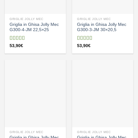
GRIGLIE JOLLY MEC
GRIGLIE JOLLY MEC
Griglia in Ghisa Jolly Mec
Griglia in Ghisa Jolly Mec
G300-4-JM 22,5×25
G300-3-JM 30×20,5
Valutato
Valutato
53,90
€
53,90
€
5.00
su 5
4.80
su 5
GRIGLIE JOLLY MEC
GRIGLIE JOLLY MEC
Griglia in Ghisa Jolly Mec
Griglia in Ghisa Jolly Mec