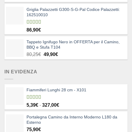
Griglia Palazzetti G300-S-G-Pal Codice Palazzetti:
162510010
Valutato
86,90
€
5.00
su 5
Tappeto Ignifugo Nero in OFFERTA per il Camino,
BBQ e Stufa T104
Il
Il
80,25
€
49,90
€
prezzo
prezzo
originale
attuale
IN EVIDENZA
era:
è:
80,25€.
49,90€.
Fiammiferi Lunghi 28 cm - X101
Valutato
Fascia
5,39
€
-
327,00
€
5.00
su 5
di
Portalegna Camino da Interno Moderno L180 da
prezzo:
Esterno
da
75,90
€
5,39€