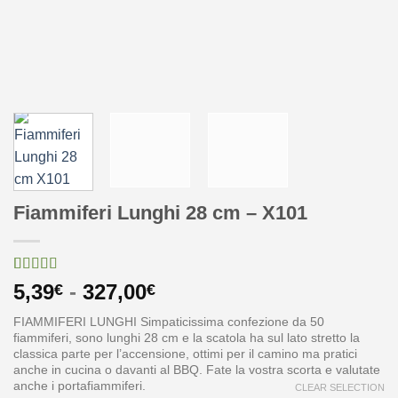
Fiammiferi Lunghi 28 cm – X101
Valutato
1
Fascia
5,39
-
327,00
€
€
5.00
su 5 su
di
base di
FIAMMIFERI LUNGHI Simpaticissima confezione da 50
recensioni
prezzo:
fiammiferi, sono lunghi 28 cm e la scatola ha sul lato stretto la
da
classica parte per l’accensione, ottimi per il camino ma pratici
anche in cucina o davanti al BBQ. Fate la vostra scorta e valutate
5,39€
anche i portafiammiferi.
CLEAR SELECTION
a