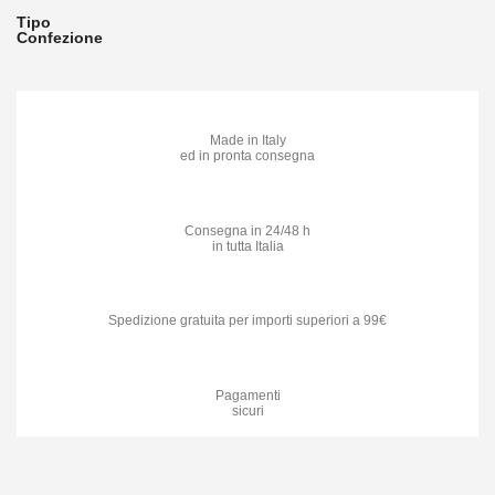
327,00€
Tipo
Confezione
Made in Italy
ed in pronta consegna
Consegna in 24/48 h
in tutta Italia
Spedizione gratuita per importi superiori a 99€
Pagamenti
sicuri