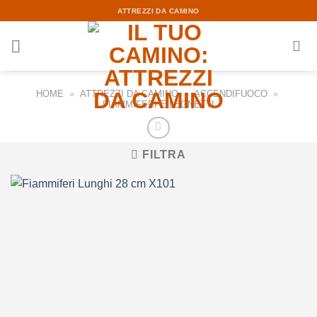
Skip
ATTREZZI DA CAMINO
to
content
HOME
»
ATTREZZI DA CAMINO
»
ACCENDIFUOCO
»
FIAMMIFERI E LEGNETTI
FILTRA