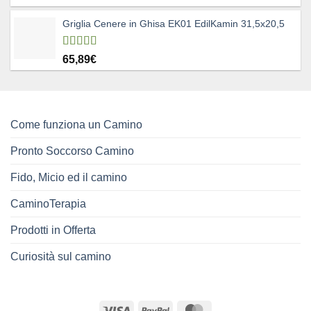
a
327,00€
Griglia Cenere in Ghisa EK01 EdilKamin 31,5x20,5
Valutato
65,89
€
4.83
su 5
Come funziona un Camino
Pronto Soccorso Camino
Fido, Micio ed il camino
CaminoTerapia
Prodotti in Offerta
Curiosità sul camino