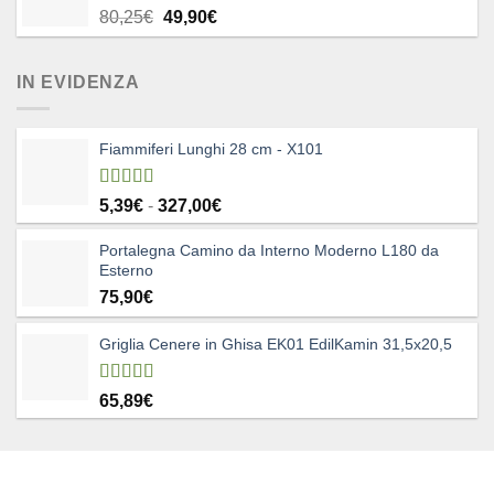
Il
Il
80,25
€
49,90
€
prezzo
prezzo
originale
attuale
IN EVIDENZA
era:
è:
80,25€.
49,90€.
Fiammiferi Lunghi 28 cm - X101
Valutato
Fascia
5,39
€
-
327,00
€
5.00
su 5
di
Portalegna Camino da Interno Moderno L180 da
prezzo:
Esterno
da
75,90
€
5,39€
a
327,00€
Griglia Cenere in Ghisa EK01 EdilKamin 31,5x20,5
Valutato
65,89
€
4.83
su 5