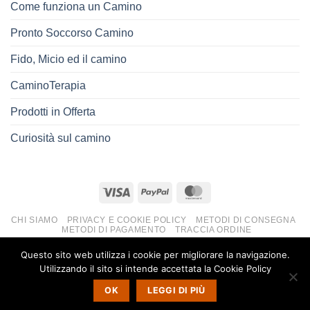
Come funziona un Camino
Pronto Soccorso Camino
Fido, Micio ed il camino
CaminoTerapia
Prodotti in Offerta
Curiosità sul camino
CHI SIAMO
PRIVACY E COOKIE POLICY
METODI DI CONSEGNA
METODI DI PAGAMENTO
TRACCIA ORDINE
Copyright 2026 ©
Il Tuo Camino by Caminopoli di Manni
Questo sito web utilizza i cookie per migliorare la navigazione.
Renato
Utilizzando il sito si intende accettata la Cookie Policy
Racale.le – Via Gallipoli, 73 - Partita iva: 03336690759 - REA
OK
LEGGI DI PIÙ
219459