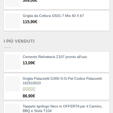
309,00
€
Griglia da Cottura G501-7 Mis 40 X 67
115,90
€
I PIÙ VENDUTI
Cemento Refrattario Z107 pronto all'uso
13,09
€
Griglia Palazzetti G300-S-G-Pal Codice Palazzetti:
162510010
Valutato
86,90
€
5.00
su 5
Tappeto Ignifugo Nero in OFFERTA per il Camino,
BBQ e Stufa T104