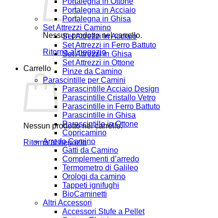
Portalegna in Ottone
Portalegna in Acciaio
Portalegna in Ghisa
Set Attrezzi Camino
Nessun prodotto nel carrello.
Set Attrezzi in Acciaio
Set Attrezzi in Ferro Battuto
Ritorna al negozio
Set Attrezzi in Ghisa
Set Attrezzi in Ottone
Carrello
Pinze da Camino
Parascintille per Camini
Parascintille Acciaio Design
Parascintille Cristallo Vetro
Parascintille in Ferro Battuto
Parascintille in Ghisa
Parascintille in Ottone
Nessun prodotto nel carrello.
Copricamino
Arredo Camino
Ritorna al negozio
Gatti da Camino
Complementi d’arredo
Termometro di Galileo
Orologi da camino
Tappeti ignifughi
BioCaminetti
Altri Accessori
Accessori Stufe a Pellet