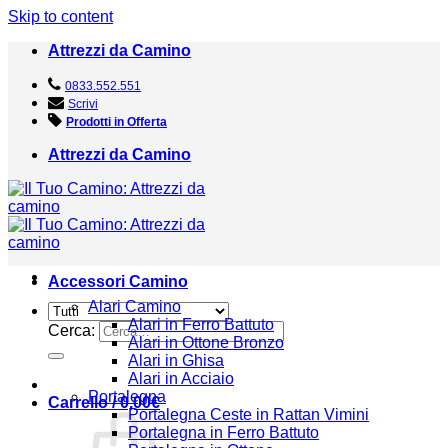
Skip to content
Attrezzi da Camino
0833.552.551
Scrivi
Prodotti in Offerta
Attrezzi da Camino
Accessori Camino
Alari Camino
Alari in Ferro Battuto
Cerca:
Alari in Ottone Bronzo
Alari in Ghisa
Alari in Acciaio
Portalegna
Carrello /
0,00
€
Portalegna Ceste in Rattan Vimini
Portalegna in Ferro Battuto