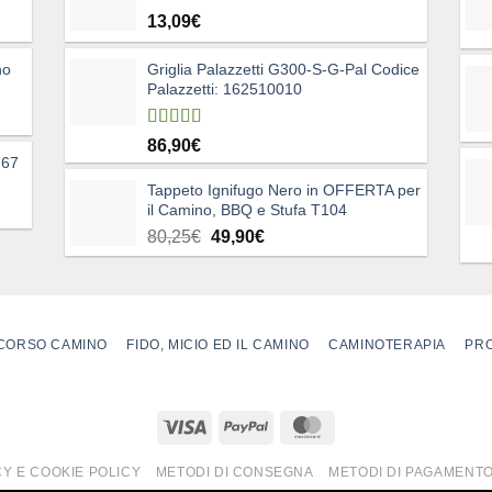
13,09
€
no
Griglia Palazzetti G300-S-G-Pal Codice
Palazzetti: 162510010
Valutato
86,90
€
5.00
su 5
 67
Tappeto Ignifugo Nero in OFFERTA per
il Camino, BBQ e Stufa T104
Il
Il
80,25
€
49,90
€
prezzo
prezzo
originale
attuale
era:
è:
80,25€.
49,90€.
CORSO CAMINO
FIDO, MICIO ED IL CAMINO
CAMINOTERAPIA
PRO
CY E COOKIE POLICY
METODI DI CONSEGNA
METODI DI PAGAMENT