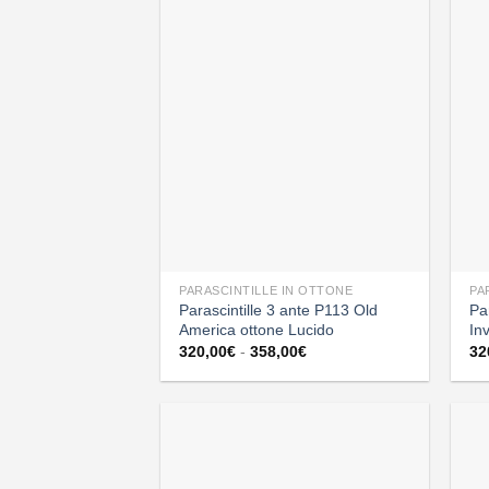
PARASCINTILLE IN OTTONE
PA
Parascintille 3 ante P113 Old
Pa
America ottone Lucido
In
Fascia
320,00
€
-
358,00
€
32
di
prezzo:
da
320,00€
a
358,00€