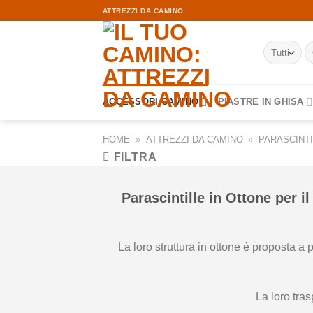
Skip
ATTREZZI DA CAMINO
to
content
Ce
ACCESSORI CAMINO
PIASTRE IN GHISA
HOME
»
ATTREZZI DA CAMINO
»
PARASCINTI
FILTRA
Parascintille in Ottone
per i
La loro struttura in ottone è proposta a
La loro tra