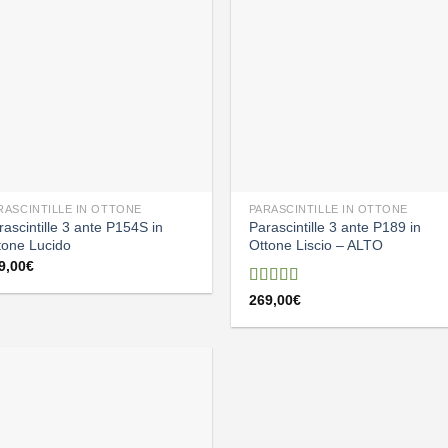
RASCINTILLE IN OTTONE
PARASCINTILLE IN OTTONE
rascintille 3 ante P154S in
Parascintille 3 ante P189 in
tone Lucido
Ottone Liscio – ALTO
9,00
€
Valutato
269,00
€
5.00
su 5