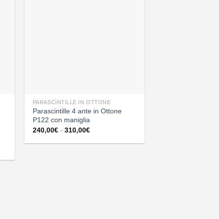
PARASCINTILLE IN OTTONE
Parascintille 4 ante in Ottone
P122 con maniglia
Fascia
240,00
€
-
310,00
€
di
prezzo:
da
240,00€
a
310,00€