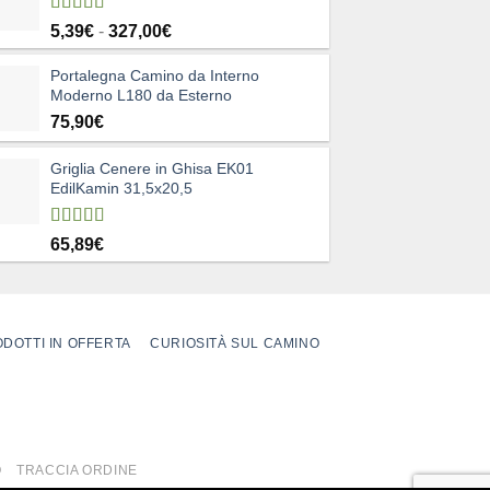
Valutato
Fascia
5,39
€
-
327,00
€
5.00
su 5
di
Portalegna Camino da Interno
prezzo:
Moderno L180 da Esterno
da
75,90
€
5,39€
a
327,00€
Griglia Cenere in Ghisa EK01
EdilKamin 31,5x20,5
Valutato
65,89
€
4.83
su 5
DOTTI IN OFFERTA
CURIOSITÀ SUL CAMINO
O
TRACCIA ORDINE