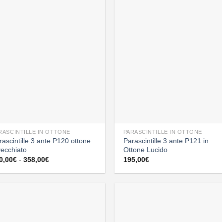
RASCINTILLE IN OTTONE
PARASCINTILLE IN OTTONE
rascintille 3 ante P120 ottone
Parascintille 3 ante P121 in
vecchiato
Ottone Lucido
Fascia
0,00
€
-
358,00
€
195,00
€
di
prezzo:
da
320,00€
a
358,00€