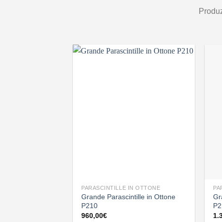
Produz
PARASCINTILLE IN OTTONE
PA
Grande Parascintille in Ottone
Gr
P210
P2
960,00
€
1.