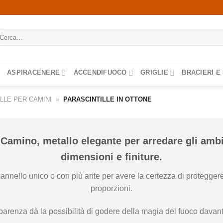
rca:
ASPIRACENERE
ACCENDIFUOCO
GRIGLIE
BRACIERI E
LLE PER CAMINI
»
PARASCINTILLE IN OTTONE
l
Camino
, metallo elegante per arredare gli ambie
dimensioni e finiture.
 pannello unico o con più ante per avere la certezza di protegger
proporzioni.
sparenza dà la possibilità di godere della magia del fuoco davant