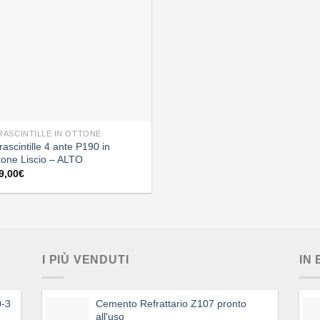
RASCINTILLE IN OTTONE
rascintille 4 ante P190 in
tone Liscio – ALTO
9,00
€
I PIÙ VENDUTI
IN
0-3
Cemento Refrattario Z107 pronto
all'uso