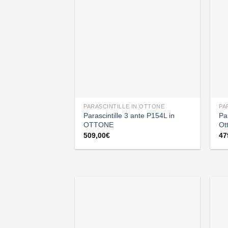
PARASCINTILLE IN OTTONE
PA
Parascintille 3 ante P154L in
Pa
OTTONE
Ot
509,00
€
47