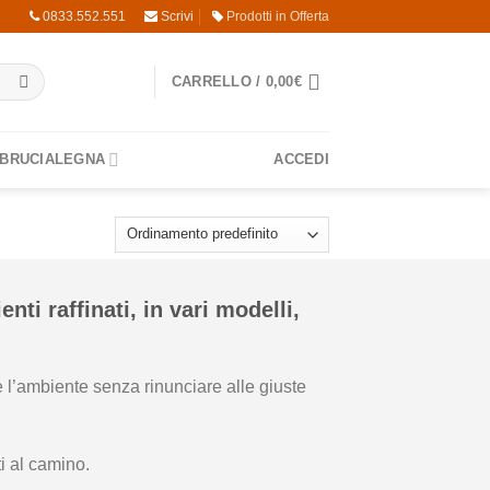
0833.552.551
Scrivi
Prodotti in Offerta
CARRELLO /
0,00
€
 BRUCIALEGNA
ACCEDI
nti raffinati, in vari modelli,
e l’ambiente senza rinunciare alle giuste
i al camino.