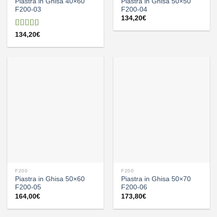
Piastra in Ghisa 40×60
Piastra in Ghisa 50×50
F200-03
F200-04
134,20
€
Valutato
134,20
€
5.00
su 5
F200
F200
Piastra in Ghisa 50×60
Piastra in Ghisa 50×70
F200-05
F200-06
164,00
€
173,80
€