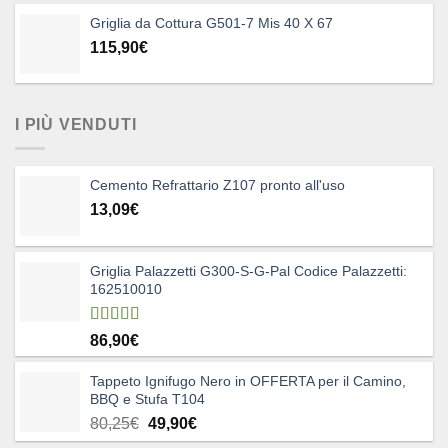
Griglia da Cottura G501-7 Mis 40 X 67
115,90
€
I PIÙ VENDUTI
Cemento Refrattario Z107 pronto all'uso
13,09
€
Griglia Palazzetti G300-S-G-Pal Codice Palazzetti:
162510010
Valutato
86,90
€
5.00
su 5
Tappeto Ignifugo Nero in OFFERTA per il Camino,
BBQ e Stufa T104
Il
Il
80,25
€
49,90
€
prezzo
prezzo