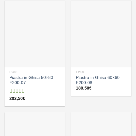
F200
F200
Piastra in Ghisa 50×80
Piastra in Ghisa 60×60
F200-07
F200-08
180,50
€
Valutato
202,50
€
5.00
su 5