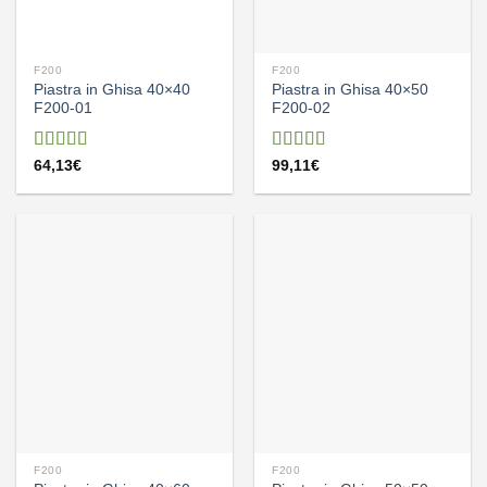
F200
F200
Piastra in Ghisa 40×40
Piastra in Ghisa 40×50
F200-01
F200-02
Valutato
Valutato
64,13
€
99,11
€
5.00
su 5
5.00
su 5
F200
F200