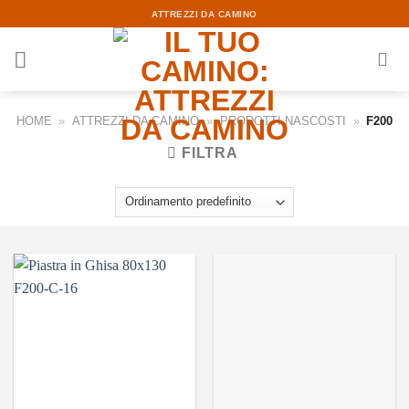
Skip
ATTREZZI DA CAMINO
to
content
HOME
»
ATTREZZI DA CAMINO
»
PRODOTTI NASCOSTI
»
F200
FILTRA