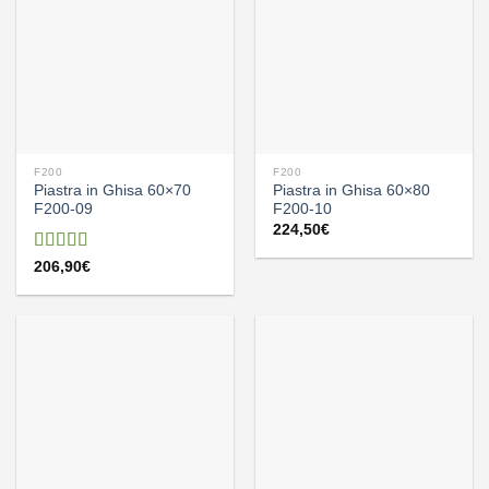
F200
F200
Piastra in Ghisa 60×70
Piastra in Ghisa 60×80
F200-09
F200-10
224,50
€
Valutato
206,90
€
5.00
su 5