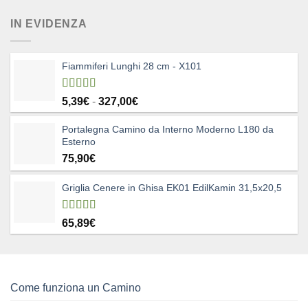
originale
attuale
IN EVIDENZA
era:
è:
80,25€.
49,90€.
Fiammiferi Lunghi 28 cm - X101
Valutato
Fascia
5,39
€
-
327,00
€
5.00
su 5
di
Portalegna Camino da Interno Moderno L180 da
prezzo:
Esterno
da
75,90
€
5,39€
a
327,00€
Griglia Cenere in Ghisa EK01 EdilKamin 31,5x20,5
Valutato
65,89
€
4.83
su 5
Come funziona un Camino