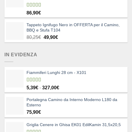
Valutato
86,90
€
5.00
su 5
Tappeto Ignifugo Nero in OFFERTA per il Camino,
BBQ e Stufa T104
Il
Il
80,25
€
49,90
€
prezzo
prezzo
originale
attuale
IN EVIDENZA
era:
è:
80,25€.
49,90€.
Fiammiferi Lunghi 28 cm - X101
Valutato
Fascia
5,39
€
-
327,00
€
5.00
su 5
di
Portalegna Camino da Interno Moderno L180 da
prezzo:
Esterno
da
75,90
€
5,39€
a
327,00€
Griglia Cenere in Ghisa EK01 EdilKamin 31,5x20,5