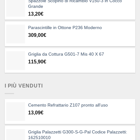
Spazzole Scopino di Ricambio V150-3 in Cocco
Grande
13,20
€
Parascintille in Ottone P236 Moderno
309,00
€
Griglia da Cottura G501-7 Mis 40 X 67
115,90
€
I PIÙ VENDUTI
Cemento Refrattario Z107 pronto all'uso
13,09
€
Griglia Palazzetti G300-S-G-Pal Codice Palazzetti:
162510010