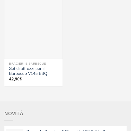
a
651,30€
BRACIERI E BARBECUE
Set di attrezzi per il
Barbecue V145 BBQ
42,90
€
NOVITÀ