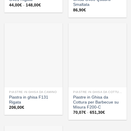
Smaltata
Fascia
44,00
€
-
148,00
€
di
86,90
€
prezzo:
da
44,00€
a
148,00€
PIASTRE IN GHISA DA CAMINO
PIASTRE IN GHISA DA COTTURA
Piastra in ghisa F131
Piastre in Ghisa da
Rigata
Cottura per Barbecue su
Misura F200-C
206,00
€
Fascia
70,07
€
-
651,30
€
di
prezzo:
da
70,07€