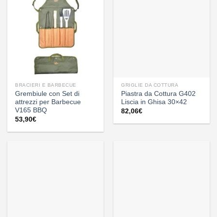
BRACIERI E BARBECUE
GRIGLIE DA COTTURA
Grembiule con Set di
Piastra da Cottura G402
attrezzi per Barbecue
Liscia in Ghisa 30×42
V165 BBQ
82,06
€
53,90
€