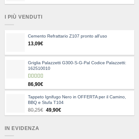
I PIÙ VENDUTI
Cemento Refrattario Z107 pronto all'uso
13,09
€
Griglia Palazzetti G300-S-G-Pal Codice Palazzetti:
162510010
Valutato
86,90
€
5.00
su 5
Tappeto Ignifugo Nero in OFFERTA per il Camino,
BBQ e Stufa T104
Il
Il
80,25
€
49,90
€
prezzo
prezzo
originale
attuale
IN EVIDENZA
era:
è:
80,25€.
49,90€.