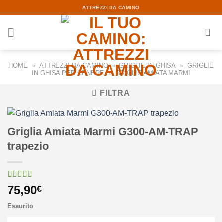
Skip
ATTREZZI DA CAMINO
to
content
HOME
»
ATTREZZI DA CAMINO
»
GRIGLIE IN GHISA
»
GRIGLIE
IN GHISA PER CENERE
»
GRIGLIE AMIATA MARMI
FILTRA
Griglia Amiata Marmi G300-AM-TRAP
trapezio
Valutato
1
75,90
€
3.00
su
5 su
Esaurito
base di
recensioni