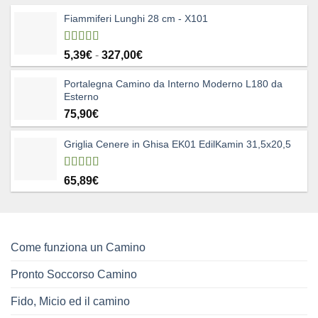
Fiammiferi Lunghi 28 cm - X101
Valutato
Fascia
5,39
€
-
327,00
€
5.00
su 5
di
Portalegna Camino da Interno Moderno L180 da
prezzo:
Esterno
da
75,90
€
5,39€
a
327,00€
Griglia Cenere in Ghisa EK01 EdilKamin 31,5x20,5
Valutato
65,89
€
4.83
su 5
Come funziona un Camino
Pronto Soccorso Camino
Fido, Micio ed il camino