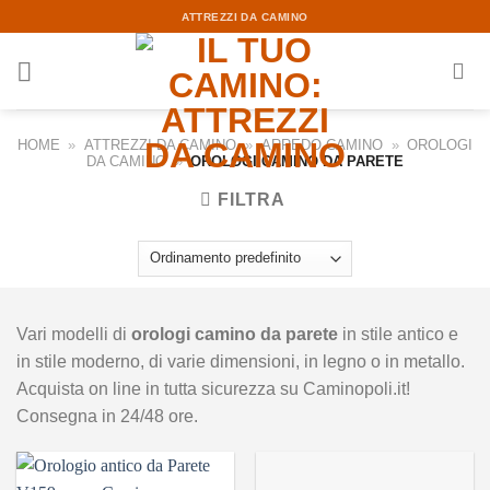
Skip
ATTREZZI DA CAMINO
to
content
HOME
»
ATTREZZI DA CAMINO
»
ARREDO CAMINO
»
OROLOGI
DA CAMINO
»
OROLOGI CAMINO DA PARETE
FILTRA
Vari modelli di
orologi camino da parete
in stile antico e
in stile moderno, di varie dimensioni, in legno o in metallo.
Acquista on line in tutta sicurezza su Caminopoli.it!
Consegna in 24/48 ore.