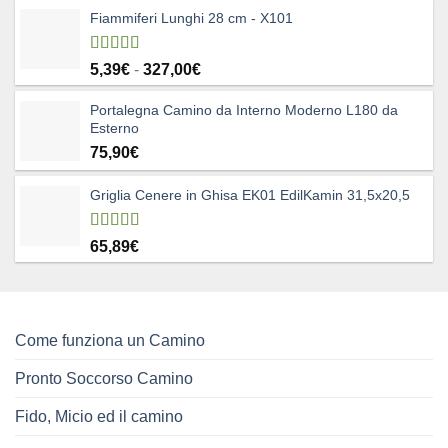
Fiammiferi Lunghi 28 cm - X101
Valutato
Fascia
5,39
€
-
327,00
€
5.00
su 5
di
Portalegna Camino da Interno Moderno L180 da
prezzo:
Esterno
da
75,90
€
5,39€
a
327,00€
Griglia Cenere in Ghisa EK01 EdilKamin 31,5x20,5
Valutato
65,89
€
4.83
su 5
Come funziona un Camino
Pronto Soccorso Camino
Fido, Micio ed il camino