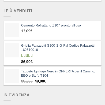
I PIÙ VENDUTI
Cemento Refrattario Z107 pronto all'uso
13,09
€
Griglia Palazzetti G300-S-G-Pal Codice Palazzetti:
162510010
Valutato
86,90
€
5.00
su 5
Tappeto Ignifugo Nero in OFFERTA per il Camino,
BBQ e Stufa T104
Il
Il
80,25
€
49,90
€
prezzo
prezzo
originale
attuale
IN EVIDENZA
era:
è:
80,25€.
49,90€.