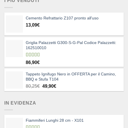
I PIÙ VENDUTI
Cemento Refrattario Z107 pronto all'uso
13,09
€
Griglia Palazzetti G300-S-G-Pal Codice Palazzetti:
162510010
Valutato
86,90
€
5.00
su 5
Tappeto Ignifugo Nero in OFFERTA per il Camino,
BBQ e Stufa T104
Il
Il
80,25
€
49,90
€
prezzo
prezzo
originale
attuale
IN EVIDENZA
era:
è:
80,25€.
49,90€.
Fiammiferi Lunghi 28 cm - X101