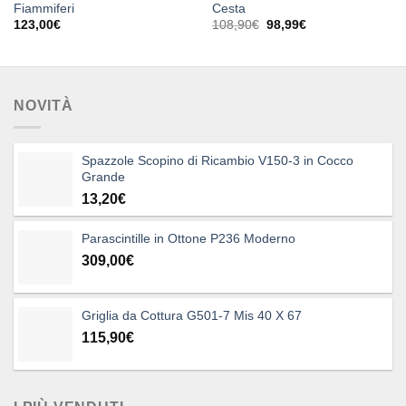
Fiammiferi
Cesta
Il
Il
123,00
€
108,90
€
98,99
€
prezzo
prezzo
originale
attuale
era:
è:
108,90€.
98,99€.
NOVITÀ
Spazzole Scopino di Ricambio V150-3 in Cocco
Grande
13,20
€
Parascintille in Ottone P236 Moderno
309,00
€
Griglia da Cottura G501-7 Mis 40 X 67
115,90
€