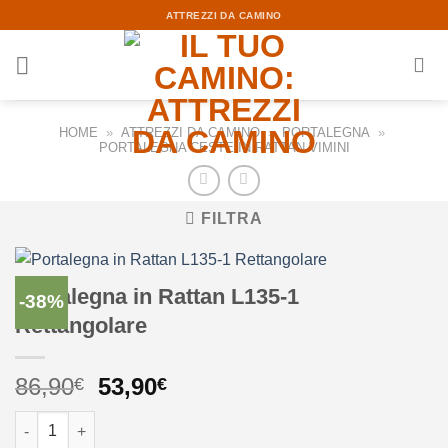
Skip
ATTREZZI DA CAMINO
to
content
HOME
»
ATTREZZI DA CAMINO
»
PORTALEGNA
»
PORTALEGNA CESTE IN RATTAN VIMINI
FILTRA
Portalegna in Rattan L135-1
-38%
Rettangolare
Il
Il
86,90
53,90
€
€
prezzo
prezzo
Portalegna in Rattan L135-1 Rettangolare quantità
originale
attuale