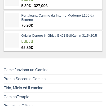
Valutato
Fascia
5,39
€
-
327,00
€
5.00
su 5
di
Portalegna Camino da Interno Moderno L180 da
prezzo:
Esterno
da
75,90
€
5,39€
a
327,00€
Griglia Cenere in Ghisa EK01 EdilKamin 31,5x20,5
Valutato
65,89
€
4.83
su 5
Come funziona un Camino
Pronto Soccorso Camino
Fido, Micio ed il camino
CaminoTerapia
Prodotti in Offerta