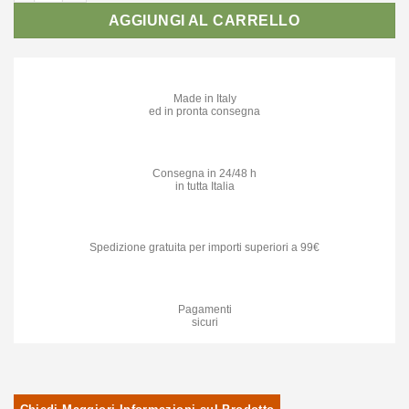
era:
è:
AGGIUNGI AL CARRELLO
86,90€.
53,90€.
Made in Italy
ed in pronta consegna
Consegna in 24/48 h
in tutta Italia
Spedizione gratuita per importi superiori a 99€
Pagamenti
sicuri