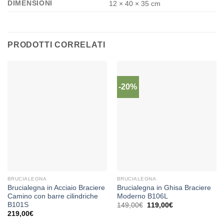
DIMENSIONI
12 × 40 × 35 cm
PRODOTTI CORRELATI
-20%
BRUCIALEGNA
BRUCIALEGNA
Brucialegna in Acciaio Braciere
Brucialegna in Ghisa Braciere
Camino con barre cilindriche
Moderno B106L
B101S
Il
Il
149,00
€
119,00
€
prezzo
prezzo
219,00
€
originale
attuale