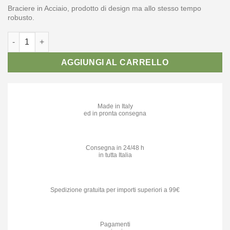
Braciere in Acciaio, prodotto di design ma allo stesso tempo
robusto.
Brucialegna Braciere in Acciaio con barre sagomate B103S quan
AGGIUNGI AL CARRELLO
Made in Italy
ed in pronta consegna
Consegna in 24/48 h
in tutta Italia
Spedizione gratuita per importi superiori a 99€
Pagamenti