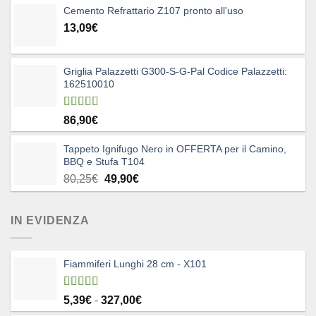
Cemento Refrattario Z107 pronto all'uso
13,09
€
Griglia Palazzetti G300-S-G-Pal Codice Palazzetti:
162510010
Valutato
86,90
€
5.00
su 5
Tappeto Ignifugo Nero in OFFERTA per il Camino,
BBQ e Stufa T104
Il
Il
80,25
€
49,90
€
prezzo
prezzo
originale
attuale
IN EVIDENZA
era:
è:
80,25€.
49,90€.
Fiammiferi Lunghi 28 cm - X101
Valutato
Fascia
5,39
€
-
327,00
€
5.00
su 5
di