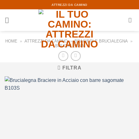
Skip
ATTREZZI DA CAMINO
to
content
HOME
»
ATTREZZI DA CAMINO
»
BRACIERI E BRUCIALEGNA
»
BRUCIALEGNA
FILTRA