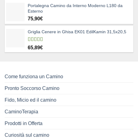
Portalegna Camino da Interno Moderno L180 da
prezzo:
Esterno
da
75,90
€
5,39€
a
327,00€
Griglia Cenere in Ghisa EK01 EdilKamin 31,5x20,5
Valutato
65,89
€
4.83
su 5
Come funziona un Camino
Pronto Soccorso Camino
Fido, Micio ed il camino
CaminoTerapia
Prodotti in Offerta
Curiosità sul camino