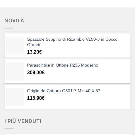
era:
è:
149,00€.
119,00€.
NOVITÀ
Spazzole Scopino di Ricambio V150-3 in Cocco
Grande
13,20
€
Parascintille in Ottone P236 Moderno
309,00
€
Griglia da Cottura G501-7 Mis 40 X 67
115,90
€
I PIÙ VENDUTI